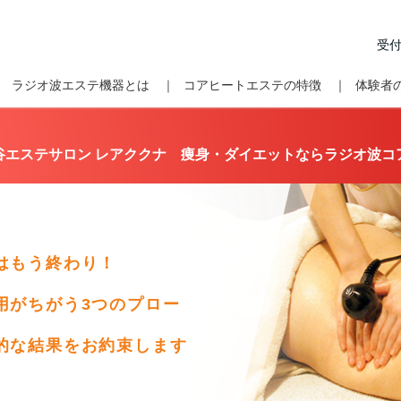
受付
｜
ラジオ波エステ機器とは ｜
コアヒートエステの特徴 ｜
体験者
谷エステサロン レアククナ 痩身・ダイエットならラジオ波コ
はもう終わり！
用がちがう3つのプロー
的な結果をお約束します