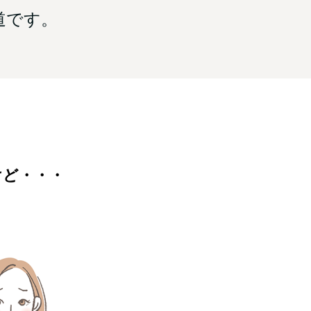
道です。
けど・・・