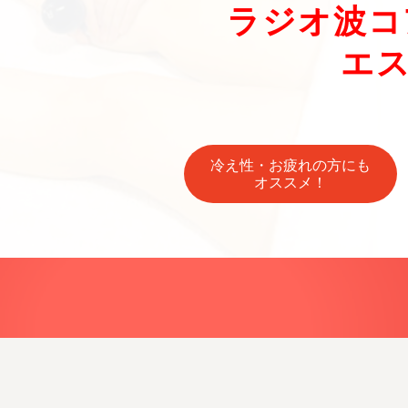
ラジオ波コ
エ
冷え性・お疲れの方にも
オススメ！