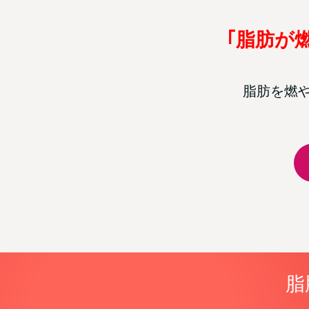
｢脂肪が
脂肪を燃
脂